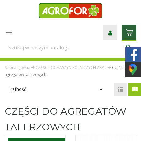

search
Strona główna
CZĘŚCI DO MASZYN ROLNICZYCH AKPIL
Części do
agregatów talerzowych



Trafność
CZĘŚCI DO AGREGATÓW
TALERZOWYCH