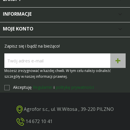
INFORMACJE

MOJE KONTO

Zapisz się i bądź na bieżąco!
Możesz zrezygnować w każdej chwili. W tym celu należy odnaleźć
szczegóły w naszej informacji prawnej.
Akceptuję
Regulamin
i
politykę prywatności
Agrofor s.c., ul. W.Witosa , 39-220 PILZNO
14 672 10 41