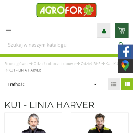

search
Strona główna
Odzież robocza i obuwie
Odzież BHP
KU - KURTKI
KU1 - LINIA HARVER



Trafność
KU1 - LINIA HARVER