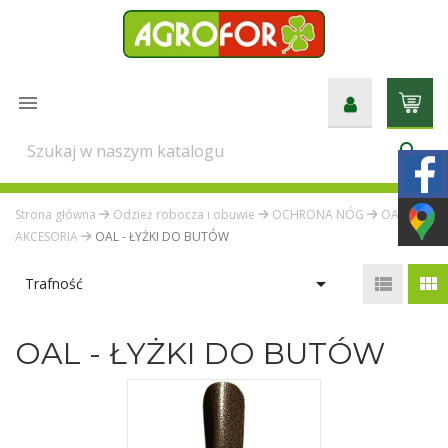

search
Strona główna
Odzież robocza i obuwie
OCHRONA NÓG
OA -
AKCESORIA
OAL - ŁYŻKI DO BUTÓW



Trafność
OAL - ŁYŻKI DO BUTÓW