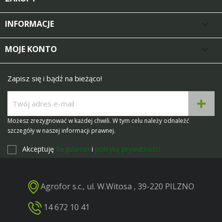
INFORMACJE

MOJE KONTO

Zapisz się i bądź na bieżąco!
Możesz zrezygnować w każdej chwili. W tym celu należy odnaleźć
szczegóły w naszej informacji prawnej.
Akceptuję
Regulamin
i
politykę prywatności
Agrofor s.c., ul. W.Witosa , 39-220 PILZNO
14 672 10 41