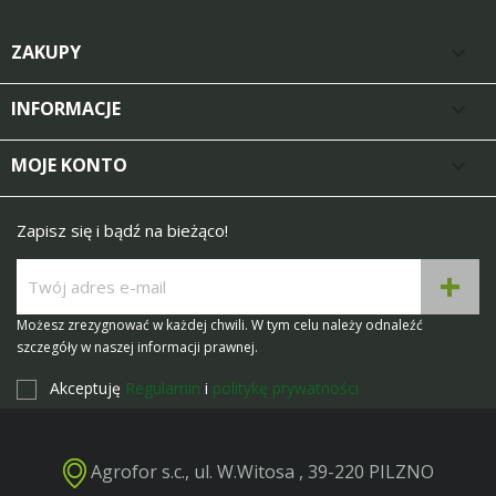
ZAKUPY

INFORMACJE

MOJE KONTO

Zapisz się i bądź na bieżąco!
Możesz zrezygnować w każdej chwili. W tym celu należy odnaleźć
szczegóły w naszej informacji prawnej.
Akceptuję
Regulamin
i
politykę prywatności
Agrofor s.c., ul. W.Witosa , 39-220 PILZNO