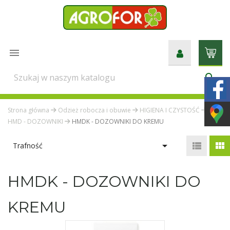

search
Strona główna
Odzież robocza i obuwie
HIGIENA I CZYSTOŚĆ
HMD - DOZOWNIKI
HMDK - DOZOWNIKI DO KREMU



Trafność
HMDK - DOZOWNIKI DO
KREMU