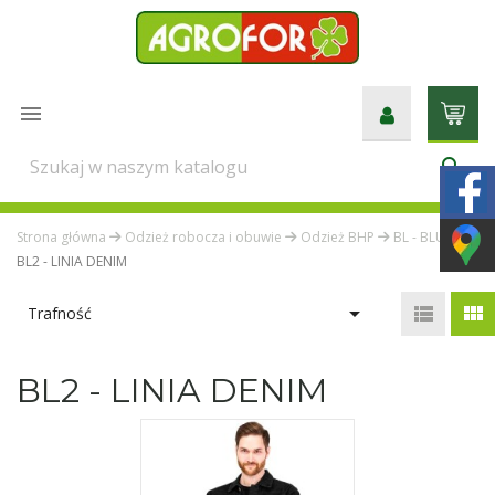

search
Strona główna
Odzież robocza i obuwie
Odzież BHP
BL - BLUZY
BL2 - LINIA DENIM



Trafność
BL2 - LINIA DENIM