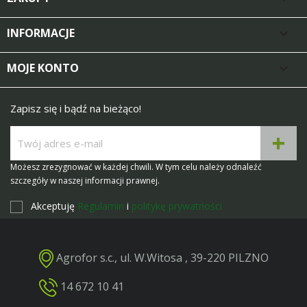
INFORMACJE

MOJE KONTO

Zapisz się i bądź na bieżąco!
Możesz zrezygnować w każdej chwili. W tym celu należy odnaleźć
szczegóły w naszej informacji prawnej.
Akceptuję
Regulamin
i
politykę prywatności
Agrofor s.c., ul. W.Witosa , 39-220 PILZNO
14 672 10 41