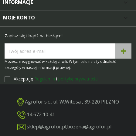
INFORMACJE

MOJE KONTO

Zapisz się i bądź na bieżąco!
Możesz zrezygnować w każdej chwili. W tym celu należy odnaleźć
szczegóły w naszej informacji prawnej.
Akceptuję
Regulamin
i
politykę prywatności
Agrofor s.c., ul. W.Witosa , 39-220 PILZNO
14 672 10 41
sklep@agrofor.pl
;
bozena@agrofor.pl