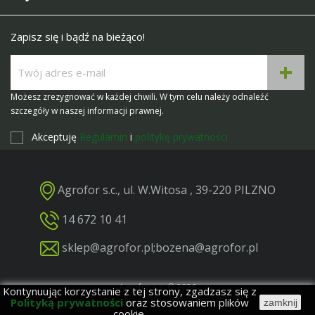
Zapisz się i bądź na bieżąco!
Możesz zrezygnować w każdej chwili. W tym celu należy odnaleźć
szczegóły w naszej informacji prawnej.
Akceptuję
Regulamin
i
politykę prywatności
Agrofor s.c., ul. W.Witosa , 39-220 PILZNO
14 672 10 41
sklep@agrofor.pl
;
bozena@agrofor.pl
Agrofor s.c. © 2026
Kontynuując korzystanie z tej strony, zgadzasz się z
Polityką prywatności
oraz stosowaniem plików
Projekt i realizacja: BigCom
zamknij
cookie.