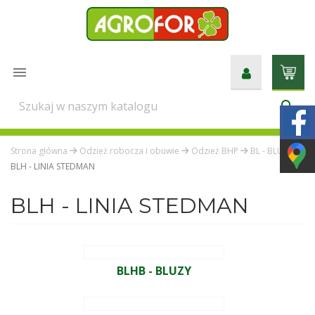

search
Strona główna
Odzież robocza i obuwie
Odzież BHP
BL - BLUZY
BLH - LINIA STEDMAN
BLH - LINIA STEDMAN
BLHB - BLUZY