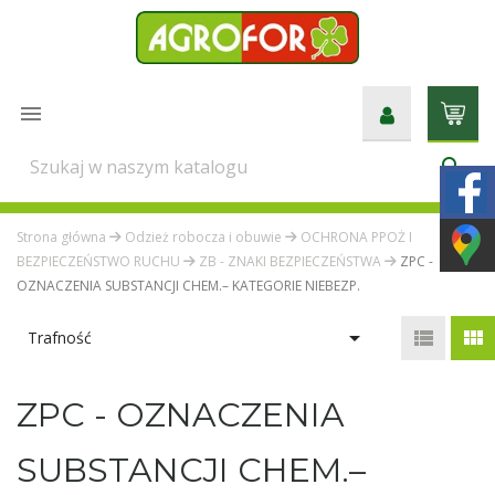

search
Strona główna
Odzież robocza i obuwie
OCHRONA PPOŻ I
BEZPIECZEŃSTWO RUCHU
ZB - ZNAKI BEZPIECZEŃSTWA
ZPC -
OZNACZENIA SUBSTANCJI CHEM.– KATEGORIE NIEBEZP.



Trafność
ZPC - OZNACZENIA
SUBSTANCJI CHEM.–