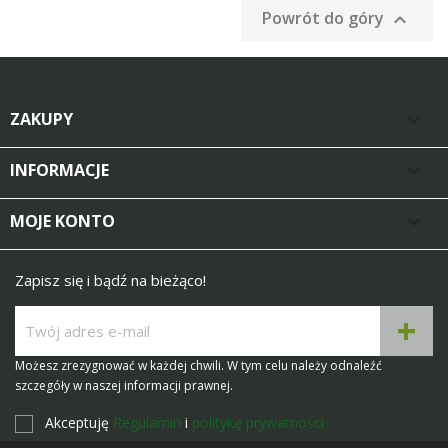
Powrót do góry

ZAKUPY

INFORMACJE

MOJE KONTO

Zapisz się i bądź na bieżąco!
Możesz zrezygnować w każdej chwili. W tym celu należy odnaleźć
szczegóły w naszej informacji prawnej.
Akceptuję
Regulamin
i
politykę prywatności