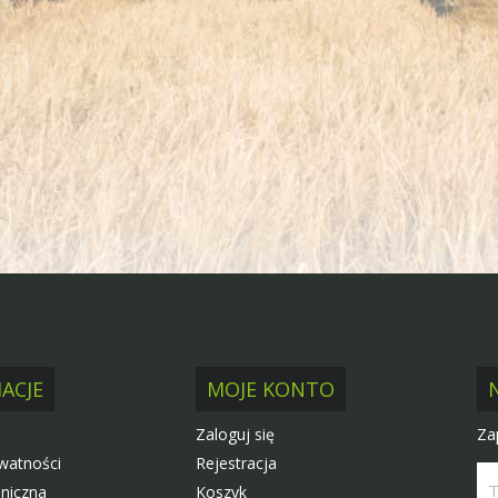
ACJE
MOJE KONTO
Za
Zaloguj się
ywatności
Rejestracja
niczna
Koszyk