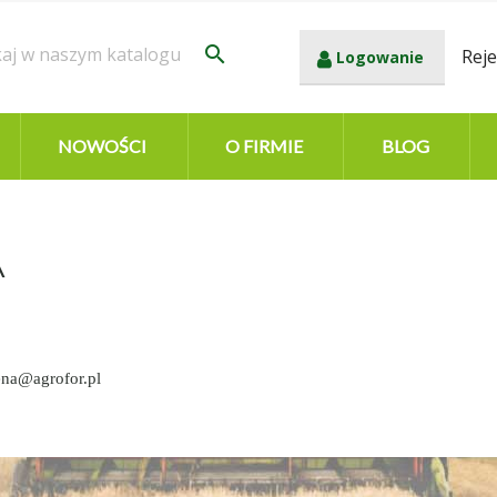
search
Reje
Logowanie
NOWOŚCI
O FIRMIE
BLOG
A
ena@agrofor.pl