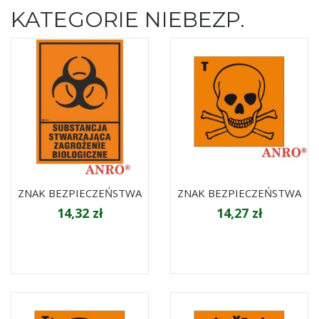
KATEGORIE NIEBEZP.
ZNAK BEZPIECZEŃSTWA
ZNAK BEZPIECZEŃSTWA
14,32 zł
14,27 zł