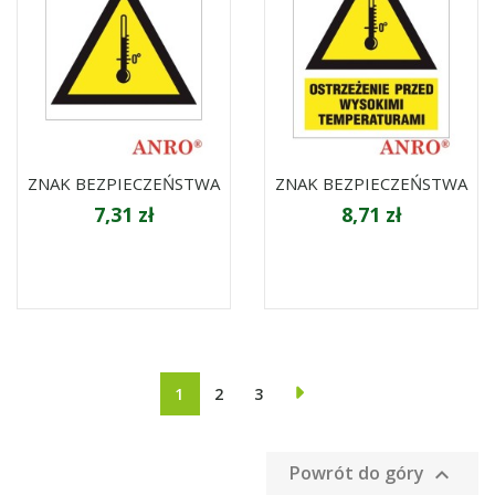
ZNAK BEZPIECZEŃSTWA
ZNAK BEZPIECZEŃSTWA
7,31 zł
8,71 zł
1
2
3
Powrót do góry
