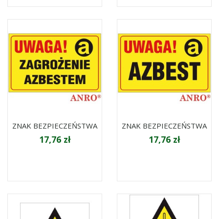
ZNAK BEZPIECZEŃSTWA
ZNAK BEZPIECZEŃSTWA
17,76 zł
17,76 zł