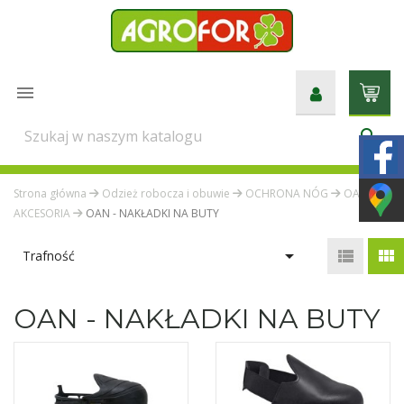

search
Strona główna
Odzież robocza i obuwie
OCHRONA NÓG
OA -
AKCESORIA
OAN - NAKŁADKI NA BUTY



Trafność
OAN - NAKŁADKI NA BUTY