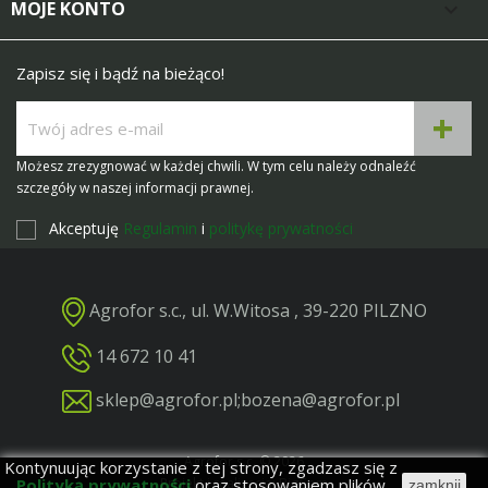
MOJE KONTO

Zapisz się i bądź na bieżąco!
Możesz zrezygnować w każdej chwili. W tym celu należy odnaleźć
szczegóły w naszej informacji prawnej.
Akceptuję
Regulamin
i
politykę prywatności
Agrofor s.c., ul. W.Witosa , 39-220 PILZNO
14 672 10 41
sklep@agrofor.pl
;
bozena@agrofor.pl
Agrofor s.c. © 2026
Kontynuując korzystanie z tej strony, zgadzasz się z
Polityką prywatności
oraz stosowaniem plików
Projekt i realizacja: BigCom
zamknij