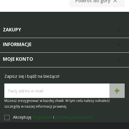
Powrót do góry

ZAKUPY

INFORMACJE

MOJE KONTO

Zapisz się i bądź na bieżąco!
Możesz zrezygnować w każdej chwili. W tym celu należy odnaleźć
szczegóły w naszej informacji prawnej.
Akceptuję
Regulamin
i
politykę prywatności