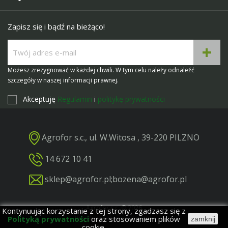
Zapisz się i bądź na bieżąco!
Możesz zrezygnować w każdej chwili. W tym celu należy odnaleźć
szczegóły w naszej informacji prawnej.
Akceptuję
Regulamin
i
politykę prywatności
Agrofor s.c., ul. W.Witosa , 39-220 PILZNO
14 672 10 41
sklep@agrofor.pl
;
bozena@agrofor.pl
Agrofor s.c. © 2026
Kontynuując korzystanie z tej strony, zgadzasz się z
Polityką prywatności
oraz stosowaniem plików
Projekt i realizacja: BigCom
zamknij
cookie.