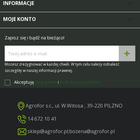
INFORMACJE

MOJE KONTO

Zapisz się i bądź na bieżąco!
Możesz zrezygnować w każdej chwili. W tym celu należy odnaleźć
szczegóły w naszej informacji prawnej.
Akceptuję
Regulamin
i
politykę prywatności
Agrofor s.c., ul. W.Witosa , 39-220 PILZNO
14 672 10 41
sklep@agrofor.pl
;
bozena@agrofor.pl