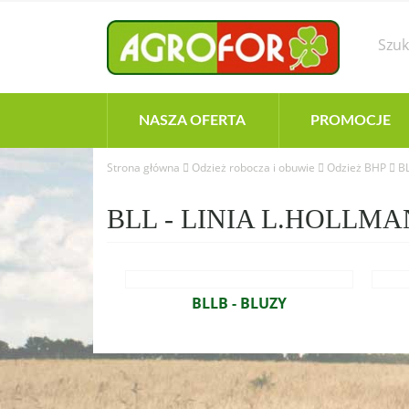
NASZA OFERTA
PROMOCJE
Strona główna
Odzież robocza i obuwie
Odzież BHP
B
BLL - LINIA L.HOLLMA
BLLB - BLUZY