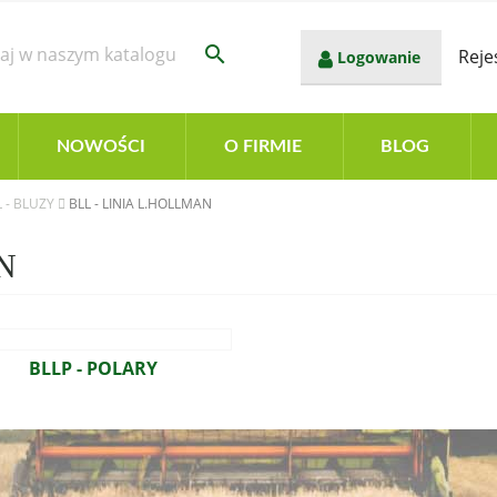
search
Reje
Logowanie
NOWOŚCI
O FIRMIE
BLOG
L - BLUZY
BLL - LINIA L.HOLLMAN
N
BLLP - POLARY