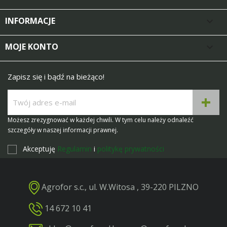
INFORMACJE

MOJE KONTO

Zapisz się i bądź na bieżąco!
Możesz zrezygnować w każdej chwili. W tym celu należy odnaleźć
szczegóły w naszej informacji prawnej.
Akceptuję
Regulamin
i
politykę prywatności
Agrofor s.c., ul. W.Witosa , 39-220 PILZNO
14 672 10 41