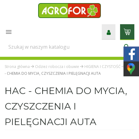

search
Strona główna
Odzież robocza i obuwie
HIGIENA I CZYSTOŚĆ
HAC
- CHEMIA DO MYCIA, CZYSZCZENIA I PIELĘGNACJI AUTA
HAC - CHEMIA DO MYCIA,
CZYSZCZENIA I
PIELĘGNACJI AUTA