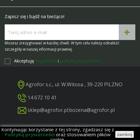
Zapisz się i bądź na bieżąco!
Możesz zrezygnować w każdej chwili. W tym celu należy odnaleźć
szczegóły w naszej informacji prawnej.
Akceptuję
Regulamin
i
politykę prywatności
Agrofor s.c., ul. W.Witosa , 39-220 PILZNO
14 672 10 41
sklep@agrofor.pl
;
bozena@agrofor.pl
Agrofor s.c. © 2026
Kontynuując korzystanie z tej strony, zgadzasz się z
Polityką prywatności
oraz stosowaniem plików
Projekt i realizacja: BigCom
zamknij
cookie.