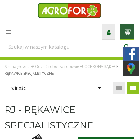

search
Strona główna
Odzież robocza i obuwie
OCHRONA RĄK
RJ -
RĘKAWICE SPECJALISTYCZNE



Trafność
RJ - RĘKAWICE
SPECJALISTYCZNE