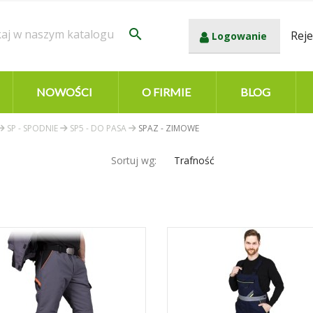
search
Reje
Logowanie
NOWOŚCI
O FIRMIE
BLOG
SP - SPODNIE
SP5 - DO PASA
SPAZ - ZIMOWE
Sortuj wg:
Trafność