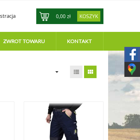
stracja
0,00 zł
KOSZYK
ZWROT TOWARU
KONTAKT


