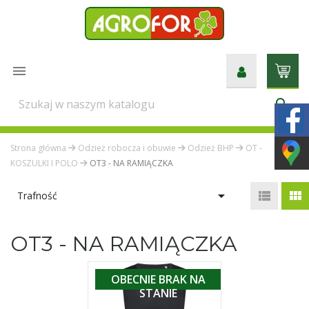

search
Strona główna
Odzież robocza i obuwie
Odzież BHP
OT -
KOSZULKI I POLO
OT3 - NA RAMIĄCZKA



Trafność
OT3 - NA RAMIĄCZKA
OBECNIE BRAK NA
STANIE