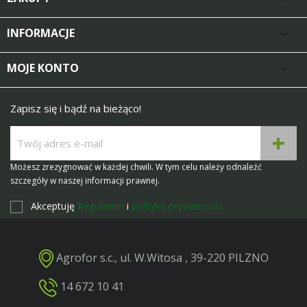
INFORMACJE

MOJE KONTO

Zapisz się i bądź na bieżąco!
Możesz zrezygnować w każdej chwili. W tym celu należy odnaleźć
szczegóły w naszej informacji prawnej.
Akceptuję
Regulamin
i
politykę prywatności
Agrofor s.c., ul. W.Witosa , 39-220 PILZNO
14 672 10 41