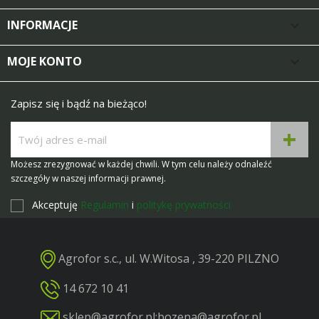
INFORMACJE

MOJE KONTO

Zapisz się i bądź na bieżąco!
Możesz zrezygnować w każdej chwili. W tym celu należy odnaleźć
szczegóły w naszej informacji prawnej.
Akceptuję
Regulamin
i
politykę prywatności
Agrofor s.c., ul. W.Witosa , 39-220 PILZNO
14 672 10 41
sklep@agrofor.pl
;
bozena@agrofor.pl