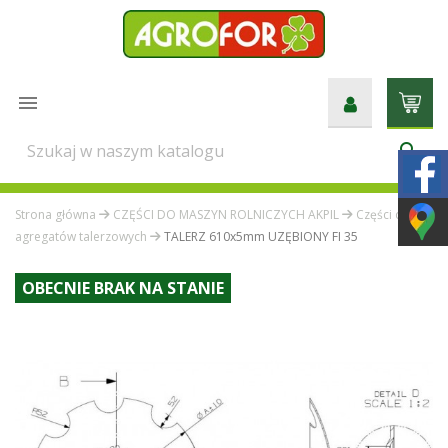

search
Strona główna
CZĘŚCI DO MASZYN ROLNICZYCH AKPIL
Części do
agregatów talerzowych
TALERZ 610x5mm UZĘBIONY FI 35
OBECNIE BRAK NA STANIE