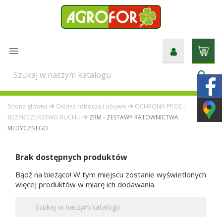

search
Strona główna
Odzież robocza i obuwie
OCHRONA PPOŻ I
BEZPIECZEŃSTWO RUCHU
ZRM - ZESTAWY RATOWNICTWA
MEDYCZNEGO
Brak dostępnych produktów
Bądź na bieżąco! W tym miejscu zostanie wyświetlonych
więcej produktów w miarę ich dodawania.
searc