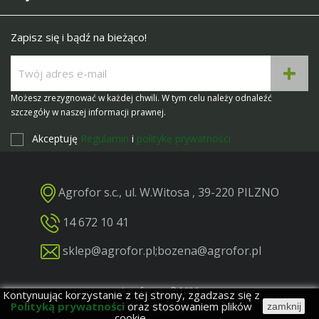
Zapisz się i bądź na bieżąco!
Możesz zrezygnować w każdej chwili. W tym celu należy odnaleźć
szczegóły w naszej informacji prawnej.
Akceptuję
Regulamin
i
politykę prywatności
Agrofor s.c., ul. W.Witosa , 39-220 PILZNO
14 672 10 41
sklep@agrofor.pl
;
bozena@agrofor.pl
Agrofor s.c. © 2026
Kontynuując korzystanie z tej strony, zgadzasz się z
Polityką prywatności
oraz stosowaniem plików
Projekt i realizacja: BigCom
zamknij
cookie.