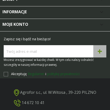
INFORMACJE

MOJE KONTO

Zapisz się i bądź na bieżąco!
Możesz zrezygnować w każdej chwili. W tym celu należy odnaleźć
szczegóły w naszej informacji prawnej.
Akceptuję
Regulamin
i
politykę prywatności
Agrofor s.c., ul. W.Witosa , 39-220 PILZNO
14 672 10 41