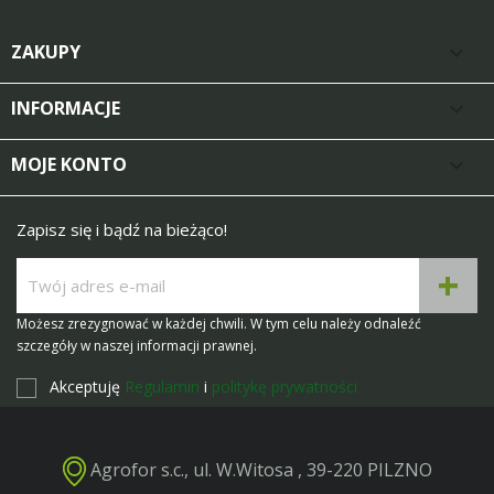
ZAKUPY

INFORMACJE

MOJE KONTO

Zapisz się i bądź na bieżąco!
Możesz zrezygnować w każdej chwili. W tym celu należy odnaleźć
szczegóły w naszej informacji prawnej.
Akceptuję
Regulamin
i
politykę prywatności
Agrofor s.c., ul. W.Witosa , 39-220 PILZNO