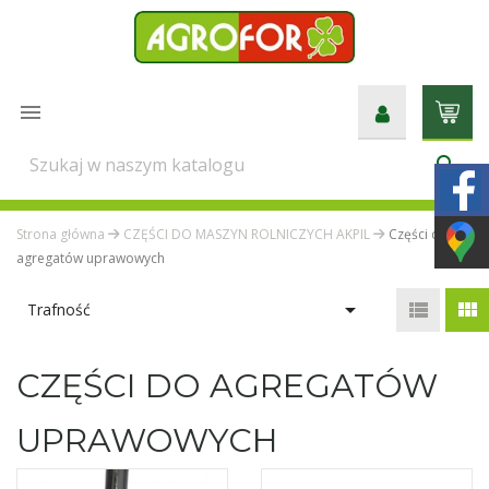

search
Strona główna
CZĘŚCI DO MASZYN ROLNICZYCH AKPIL
Części do
agregatów uprawowych



Trafność
CZĘŚCI DO AGREGATÓW
UPRAWOWYCH