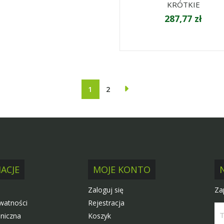
KRÓTKIE
287,77 zł
1
2
ACJE
MOJE KONTO
Za
Zaloguj się
ywatności
Rejestracja
niczna
Koszyk