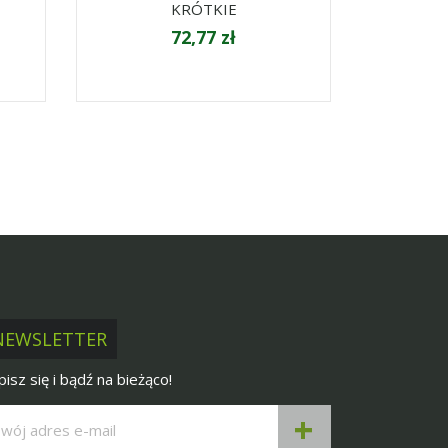
KRÓTKIE
72,77 zł
NEWSLETTER
pisz się i bądź na bieżąco!