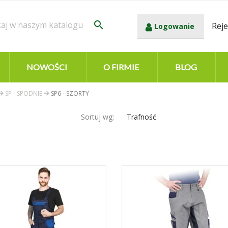
search
Reje
Logowanie
NOWOŚCI
O FIRMIE
BLOG
SP - SPODNIE
SP6 - SZORTY
Sortuj wg:
Trafność