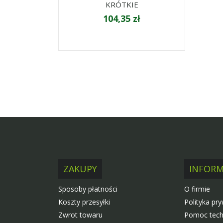
KRÓTKIE
104,35 zł
ZAKUPY
INFORM
Sposoby płatności
O firmie
Koszty przesyłki
Polityka pr
Zwrot towaru
Pomoc tech