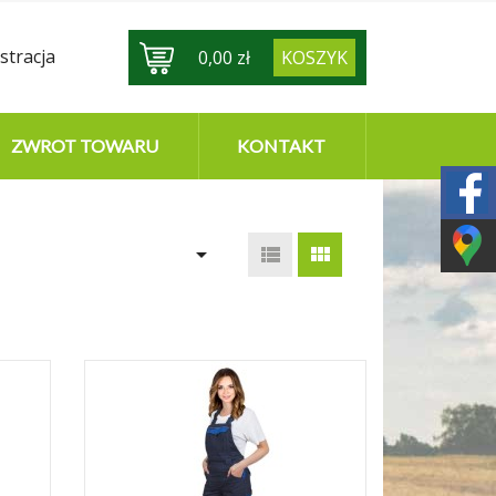
stracja
0,00 zł
KOSZYK
ZWROT TOWARU
KONTAKT


