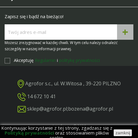
Zapisz się i bądź na bieżąco!
Możesz zrezygnować w każdej chwili. W tym celu należy odnaleźć
szczegóły w naszej informacji prawnej.
Akceptuję
Regulamin
i
politykę prywatności
Agrofor s.c., ul. W.Witosa , 39-220 PILZNO
14 672 10 41
sklep@agrofor.pl
;
bozena@agrofor.pl
Agrofor s.c. © 2026
Kontynuując korzystanie z tej strony, zgadzasz się z
Polityką prywatności
oraz stosowaniem plików
Projekt i realizacja: BigCom
zamknij
cookie.