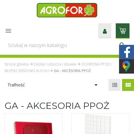

search
Strona główna
Odzież robocza i obuwie
OCHRONA PPOŻ I
BEZPIECZEŃSTWO RUCHU
GA - AKCESORIA PPOŻ



Trafność
GA - AKCESORIA PPOŻ