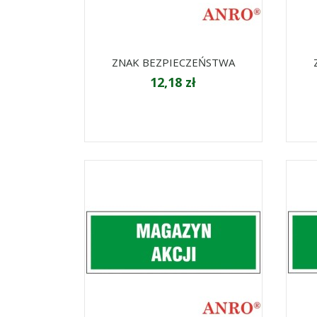
ZNAK BEZPIECZEŃSTWA
12,18 zł