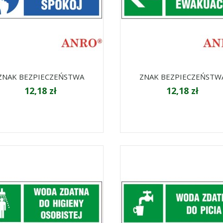
ZNAK BEZPIECZEŃSTWA
ZNAK BEZPIECZEŃSTW
12,18 zł
12,18 zł