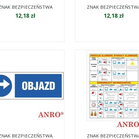
ZNAK BEZPIECZEŃSTWA
ZNAK BEZPIECZEŃSTW
12,18 zł
12,18 zł
ZNAK BEZPIECZEŃSTWA
ZNAK BEZPIECZEŃSTW