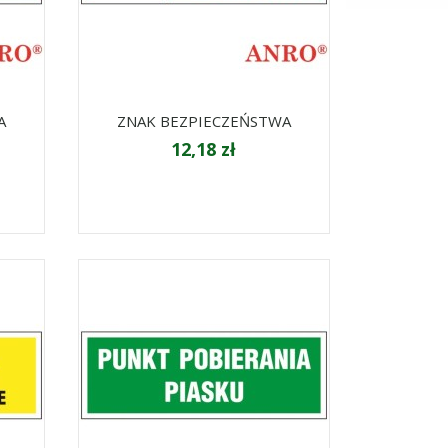
A
ZNAK BEZPIECZEŃSTWA
12,18 zł