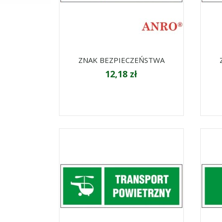
ZNAK BEZPIECZEŃSTWA
12,18 zł