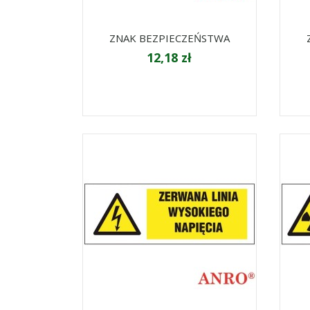
ZNAK BEZPIECZEŃSTWA
12,18 zł