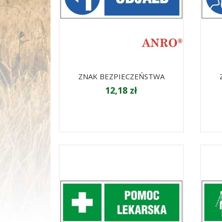
ZNAK BEZPIECZEŃSTWA
12,18 zł