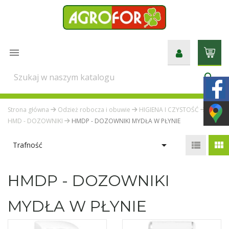

search
Strona główna
Odzież robocza i obuwie
HIGIENA I CZYSTOŚĆ
HMD - DOZOWNIKI
HMDP - DOZOWNIKI MYDŁA W PŁYNIE



Trafność
HMDP - DOZOWNIKI
MYDŁA W PŁYNIE