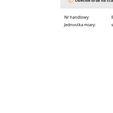

Obecnie brak na sta
Nr handlowy:
Jednostka miary:
s