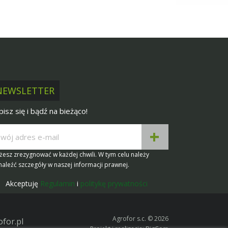
NEWSLETTER
pisz się i bądź na bieżąco!
esz zrezygnować w każdej chwili. W tym celu należy
aleźć szczegóły w naszej informacji prawnej.
Akceptuję
Regulamin
i
politykę prywatności
Agrofor s.c. © 2026
for.pl