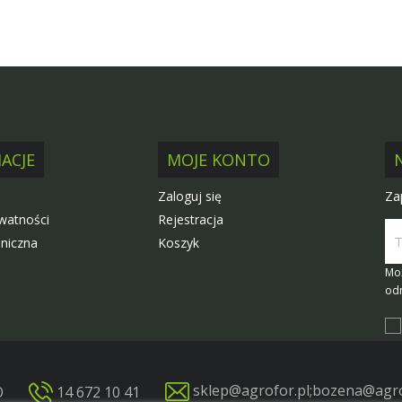
ACJE
MOJE KONTO
Za
Zaloguj się
ywatności
Rejestracja
niczna
Koszyk
Moż
odn
sklep@agrofor.pl
;
bozena@agro
O
14 672 10 41