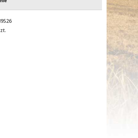
nie
89526
zt.