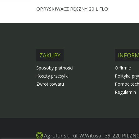
OPRYSKIWACZ RĘCZNY 20 L FLO
ZAKUPY
INFORM
Sposoby płatności
O firmie
Koszty przesyłki
Polityka pr
Zwrot towaru
Pomoc tech
Regulamin
Agrofor s.c., ul. W.Witosa , 39-220 PILZN