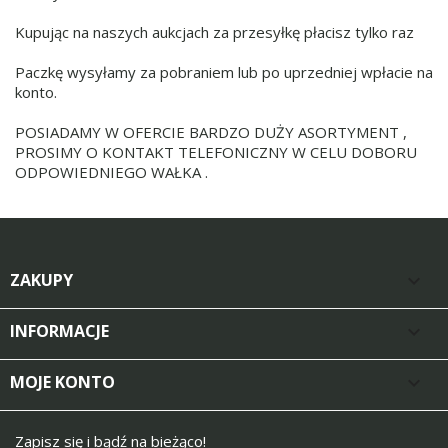
Kupując na naszych aukcjach za przesyłkę płacisz tylko raz
Paczkę wysyłamy za pobraniem lub po uprzedniej wpłacie na
konto.
POSIADAMY W OFERCIE BARDZO DUŻY ASORTYMENT ,
PROSIMY O KONTAKT TELEFONICZNY W CELU DOBORU
ODPOWIEDNIEGO WAŁKA .
ZAKUPY

INFORMACJE

MOJE KONTO

Zapisz się i bądź na bieżąco!