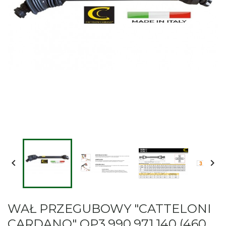


WAŁ PRZEGUBOWY "CATTELONI
CARDANO" OP3.990.971.140 (460