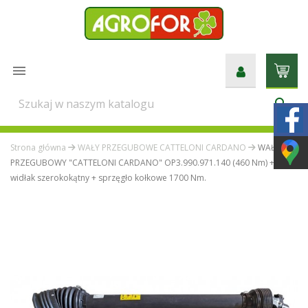

search
Strona główna
WAŁY PRZEGUBOWE CATTELONI CARDANO
WAŁ
PRZEGUBOWY "CATTELONI CARDANO" OP3.990.971.140 (460 Nm) +
widłak szerokokątny + sprzęgło kołkowe 1700 Nm.