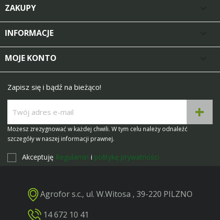
ZAKUPY

INFORMACJE

MOJE KONTO

Zapisz się i bądź na bieżąco!
Możesz zrezygnować w każdej chwili. W tym celu należy odnaleźć
szczegóły w naszej informacji prawnej.
Akceptuję
Regulamin
i
politykę prywatności
Agrofor s.c., ul. W.Witosa , 39-220 PILZNO
14 672 10 41