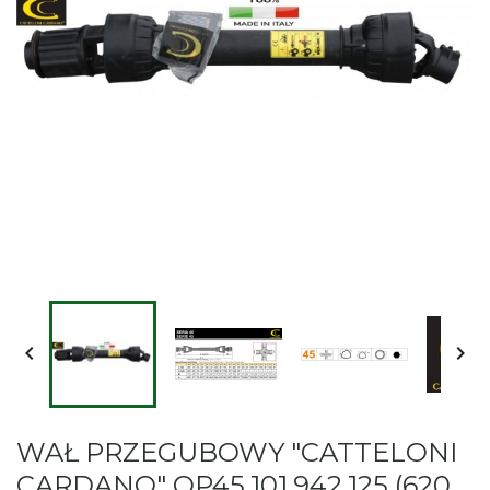


WAŁ PRZEGUBOWY "CATTELONI
CARDANO" OP45.101.942.125 (620