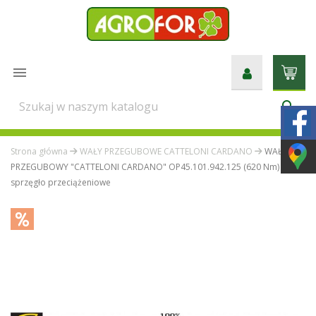

search
Strona główna
WAŁY PRZEGUBOWE CATTELONI CARDANO
WAŁ
PRZEGUBOWY "CATTELONI CARDANO" OP45.101.942.125 (620 Nm) +
sprzęgło przeciążeniowe