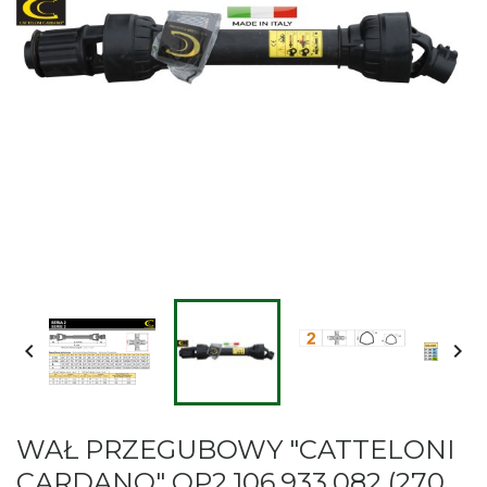


WAŁ PRZEGUBOWY "CATTELONI
CARDANO" OP2.106.933.082 (270