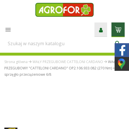

search
Strona główna
WAŁY PRZEGUBOWE CATTELONI CARDANO
WAŁ
PRZEGUBOWY "CATTELONI CARDANO" OP2.106.933.082 (270 Nm) +
sprzęgło przeciążeniowe 6/8