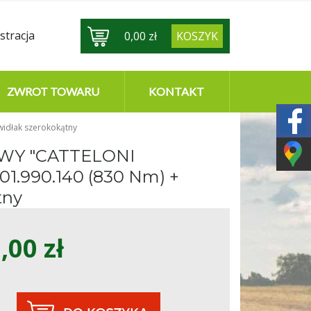
stracja
0,00 zł
KOSZYK
ZWROT TOWARU
KONTAKT
dłak szerokokątny
WY "CATTELONI
1.990.140 (830 Nm) +
tny
,00 zł