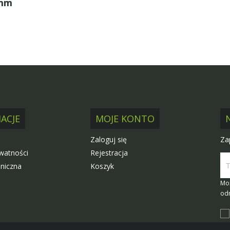
4mm
ACJE
MOJE KONTO
Za
Zaloguj się
ywatności
Rejestracja
niczna
Koszyk
Moż
odn