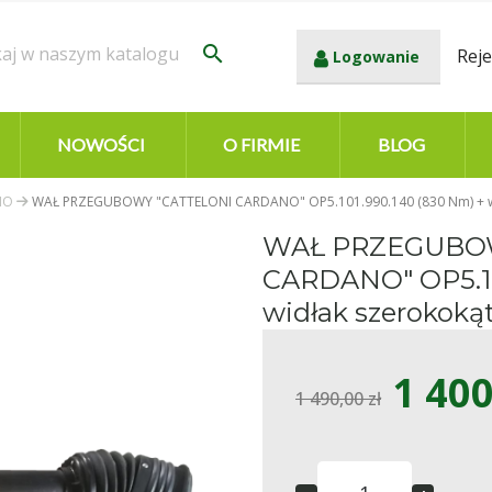
search
Reje
Logowanie
NOWOŚCI
O FIRMIE
BLOG
NO
WAŁ PRZEGUBOWY "CATTELONI CARDANO" OP5.101.990.140 (830 Nm) + wi
WAŁ PRZEGUBO
CARDANO" OP5.10
widłak szerokoką
1 400
1 490,00 zł