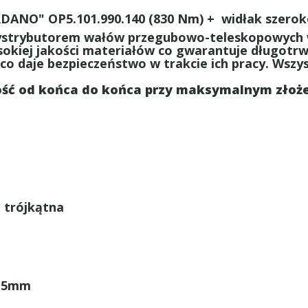
NO" OP5.101.990.140 (830 Nm) + widłak szerok
dystrybutorem wałów przegubowo-teleskopowych w
okiej jakości materiałów co gwarantuje długotr
o daje bezpieczeństwo w trakcie ich pracy. Wszyst
ć od końca do końca przy maksymalnym złożeniu
 trójkątna
5,5mm