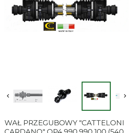


WAŁ PRZEGUBOWY "CATTELONI
CARDANO" OP4.990.990.100 (540