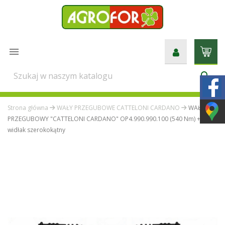

search
Strona główna
WAŁY PRZEGUBOWE CATTELONI CARDANO
WAŁ
PRZEGUBOWY "CATTELONI CARDANO" OP4.990.990.100 (540 Nm) +
widłak szerokokątny