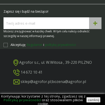
Zapisz się i bądź na bieżąco!
Możesz zrezygnować w każdej chwili. W tym celu należy odnaleźć
szczegóły w naszej informacji prawnej.
Akceptuję
Regulamin
i
politykę prywatności
Agrofor s.c., ul. W.Witosa , 39-220 PILZNO
14 672 10 41
sklep@agrofor.pl
;
bozena@agrofor.pl
Agrofor s.c. © 2026
Kontynuując korzystanie z tej strony, zgadzasz się z
Polityką prywatności
oraz stosowaniem plików
Projekt i realizacja: BigCom
zamknij
cookie.