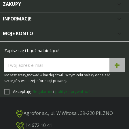
ZAKUPY

INFORMACJE

MOJE KONTO

Zapisz się i bądź na bieżąco!
Możesz zrezygnować w każdej chwili. W tym celu należy odnaleźć
szczegóły w naszej informacji prawnej.
Akceptuję
Regulamin
i
politykę prywatności
Agrofor s.c., ul. W.Witosa , 39-220 PILZNO
14 672 10 41