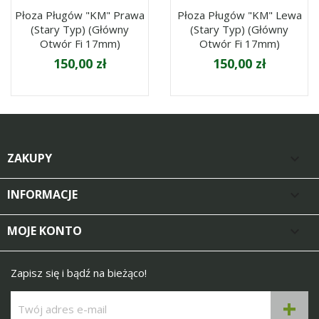
Płoza Pługów "KM" Prawa
Płoza Pługów "KM" Lewa
(stary Typ) (główny
(stary Typ) (główny
Otwór Fi 17mm)
Otwór Fi 17mm)
150,00 zł
150,00 zł
ZAKUPY

INFORMACJE

MOJE KONTO

Zapisz się i bądź na bieżąco!