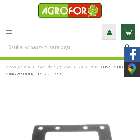

search
Strona główna
Części do ciągników
C-360 Ursus
USZCZELKA
POKRYWY DOLNEJ TYLNEJ C-360