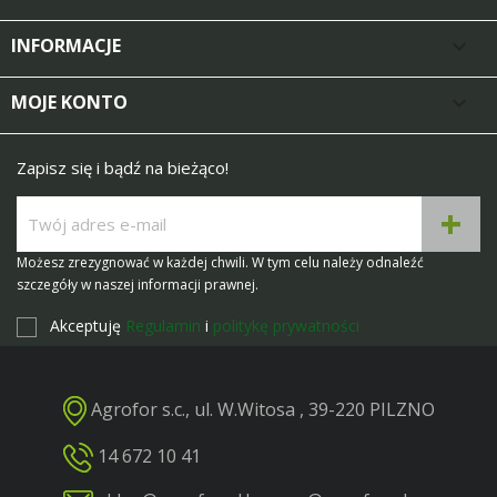
INFORMACJE

MOJE KONTO

Zapisz się i bądź na bieżąco!
Możesz zrezygnować w każdej chwili. W tym celu należy odnaleźć
szczegóły w naszej informacji prawnej.
Akceptuję
Regulamin
i
politykę prywatności
Agrofor s.c., ul. W.Witosa , 39-220 PILZNO
14 672 10 41