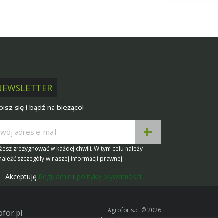
NEWSLETTER
pisz się i bądź na bieżąco!
esz zrezygnować w każdej chwili. W tym celu należy
aleźć szczegóły w naszej informacji prawnej.
Akceptuję
Regulamin
i
politykę prywatności
Agrofor s.c. © 2026
for.pl