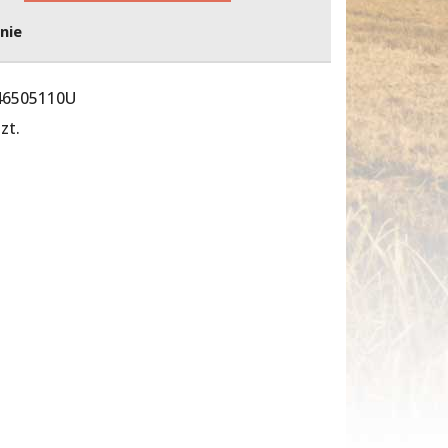
nie
46505110U
zt.