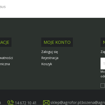
RSUS
ACJE
MOJE KONTO
Za
Zaloguj się
ywatności
Rejestracja
niczna
Koszyk
Moż
odn
sklep@agrofor.pl
;
bozena@agro
O
14 672 10 41