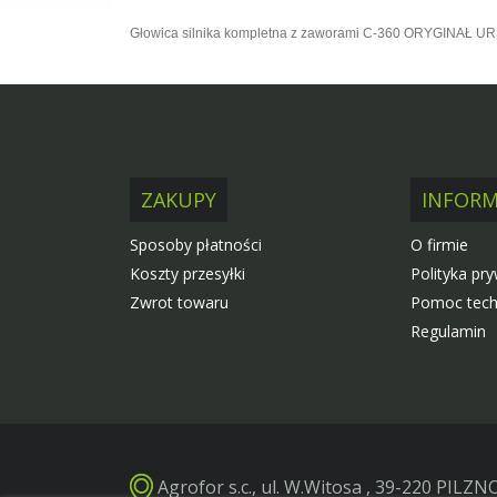
Głowica silnika kompletna z zaworami C-360 ORYGINAŁ U
ZAKUPY
INFORM
Sposoby płatności
O firmie
Koszty przesyłki
Polityka pr
Zwrot towaru
Pomoc tech
Regulamin
Agrofor s.c., ul. W.Witosa , 39-220 PILZN