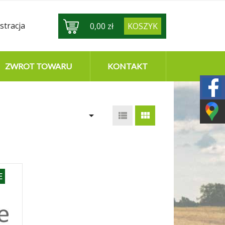
stracja
0,00 zł
KOSZYK
ZWROT TOWARU
KONTAKT



E