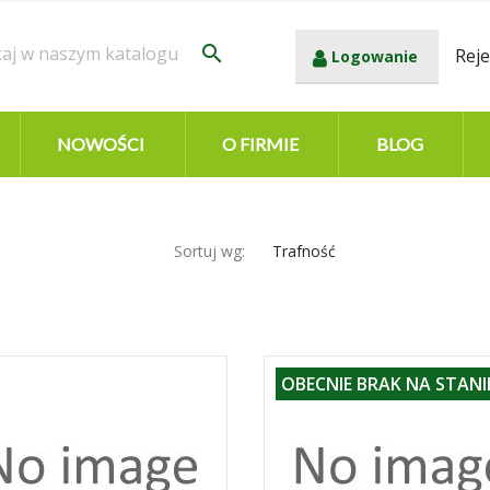
search
Reje
Logowanie
NOWOŚCI
O FIRMIE
BLOG
Sortuj wg:
Trafność
OBECNIE BRAK NA STANI