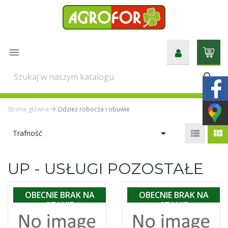

search
Strona główna
Odzież robocza i obuwie



Trafność
UP - USŁUGI POZOSTAŁE
OBECNIE BRAK NA
OBECNIE BRAK NA
STANIE
STANIE