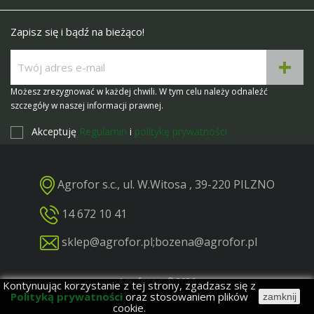
Zapisz się i bądź na bieżąco!
Możesz zrezygnować w każdej chwili. W tym celu należy odnaleźć
szczegóły w naszej informacji prawnej.
Akceptuję
Regulamin
i
politykę prywatności
Agrofor s.c., ul. W.Witosa , 39-220 PILZNO
14 672 10 41
sklep@agrofor.pl
;
bozena@agrofor.pl
Agrofor s.c. © 2026
Kontynuując korzystanie z tej strony, zgadzasz się z
Polityką prywatności
oraz stosowaniem plików
Projekt i realizacja: BigCom
zamknij
cookie.